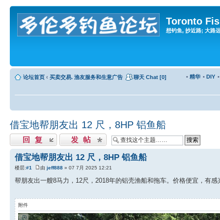
Toronto Fi
想钓鱼, 抄近路; 大路远, 
•
精华
•
DIY
论坛首页
‹
买卖交易. 渔友服务和生意广告
聊天 Chat [0]
借宝地帮朋友出 12 尺，8HP 铝鱼船
发表回复
发表主题
借宝地帮朋友出 12 尺，8HP 铝鱼船
楼层:
#1
由
jeff888
» 07 7月 2025 12:21
帮朋友出一艘8马力，12尺，2018年的铝壳渔船和拖车。价格便宜，有感兴趣的
附件