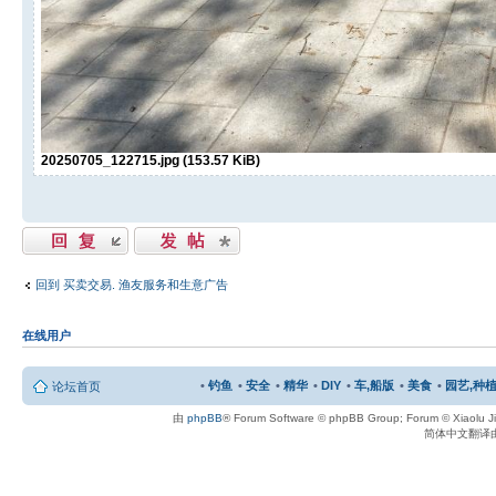
20250705_122715.jpg (153.57 KiB)
发表回复
发表主题
回到 买卖交易. 渔友服务和生意广告
在线用户
•
钓鱼
•
安全
•
精华
•
DIY
•
车,船版
•
美食
•
园艺,种植
论坛首页
由
phpBB
® Forum Software © phpBB Group; Forum © Xiaolu 
简体中文翻译