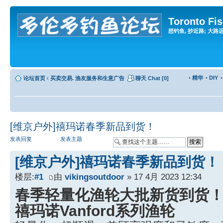
Toronto Fi
想钓鱼, 抄近路; 大路远, 
•
精华
•
DIY
论坛首页
‹
买卖交易. 渔友服务和生意广告
聊天 Chat [0]
[维京户外]禧玛诺春季新品到货！
发表回复
发表主题
[维京户外]禧玛诺春季新品到货！
楼层:
#1
由
vikingsoutdoor
» 17 4月 2023 12:34
春季轻量化渔轮大批新货到货
禧玛诺Vanford系列渔轮