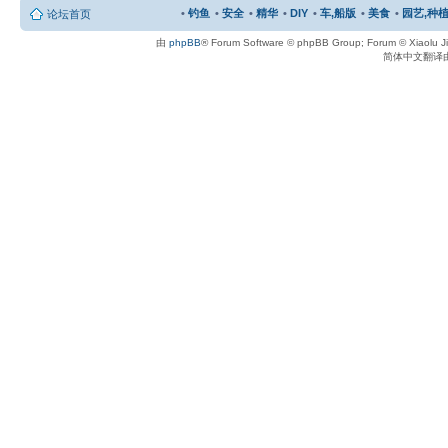
•
钓鱼
•
安全
•
精华
•
DIY
•
车,船版
•
美食
•
园艺,种植
论坛首页
由
phpBB
® Forum Software © phpBB Group; Forum © Xiaolu 
简体中文翻译