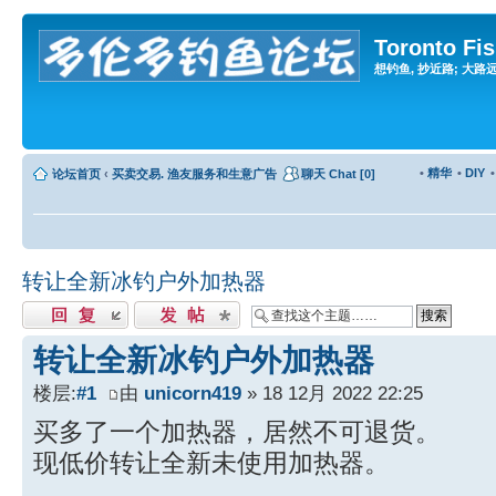
Toronto Fi
想钓鱼, 抄近路; 大路远, 
•
精华
•
DIY
论坛首页
‹
买卖交易. 渔友服务和生意广告
聊天 Chat [0]
转让全新冰钓户外加热器
发表回复
发表主题
转让全新冰钓户外加热器
楼层:
#1
由
unicorn419
» 18 12月 2022 22:25
买多了一个加热器，居然不可退货。
现低价转让全新未使用加热器。