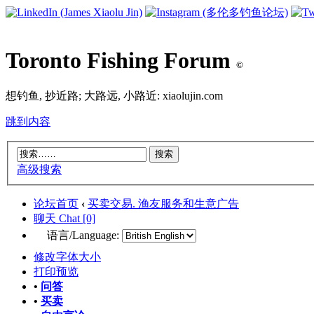
Toronto Fishing Forum
©
想钓鱼, 抄近路; 大路远, 小路近: xiaolujin.com
跳到内容
高级搜索
论坛首页
‹
买卖交易. 渔友服务和生意广告
聊天 Chat [0]
语言/Language:
修改字体大小
打印预览
•
问答
•
买卖