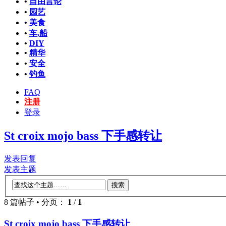
•
自由言论
•
园艺
•
美食
•
车,船
•
DIY
•
精华
•
安全
•
钓鱼
FAQ
注册
登录
St croix mojo bass 下手感转让
发表回复
发表主题
8 篇帖子 • 分页：
1
/
1
St croix mojo bass 下手感转让