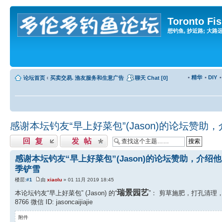
Toronto Fi
想钓鱼, 抄近路; 大路远, 
•
精华
•
DIY
论坛首页
‹
买卖交易. 渔友服务和生意广告
聊天 Chat [0]
感谢本坛钓友“早上好菜包”(Jason)的论坛赞助
发表回复
发表主题
感谢本坛钓友“早上好菜包”(Jason)的论坛赞助，介绍他
季铲雪
楼层:
#1
由
xiaolu
» 01 11月 2019 18:45
瑞景园艺
本论坛钓友“早上好菜包” (Jason) 的“
”： 剪草施肥，打孔清理， 冬季
8766 微信 ID: jasoncaijiajie
附件