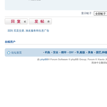
显示帖子 :
发表回复
发表主题
回到 买卖交易. 渔友服务和生意广告
在线用户
•
钓鱼
•
安全
•
精华
•
DIY
•
车,船版
•
美食
•
园艺,种植
论坛首页
由
phpBB
® Forum Software © phpBB Group; Forum © Xiaolu 
简体中文翻译