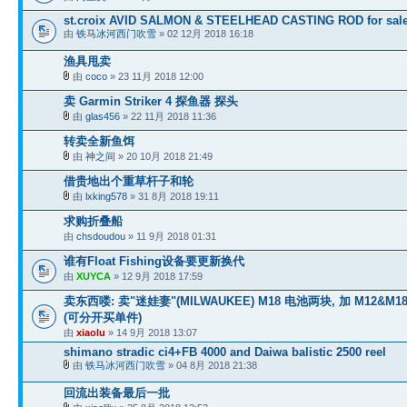
st.croix AVID SALMON & STEELHEAD CASTING ROD for sal
由
铁马冰河西门吹雪
» 02 12月 2018 16:18
渔具甩卖
由
coco
» 23 11月 2018 12:00
卖 Garmin Striker 4 探鱼器 探头
由
glas456
» 22 11月 2018 11:36
转卖全新鱼饵
由
神之间
» 20 10月 2018 21:49
借贵地出个重草杆子和轮
由
lxking578
» 31 8月 2018 19:11
求购折叠船
由
chsdoudou
» 11 9月 2018 01:31
谁有Float Fishing设备要更新换代
由
XUYCA
» 12 9月 2018 17:59
卖东西喽: 卖"迷娃妻"(MILWAUKEE) M18 电池两块, 加 M12&
(可分开买单件)
由
xiaolu
» 14 9月 2018 13:07
shimano stradic ci4+FB 4000 and Daiwa balistic 2500 reel
由
铁马冰河西门吹雪
» 04 8月 2018 21:38
回流出装备最后一批