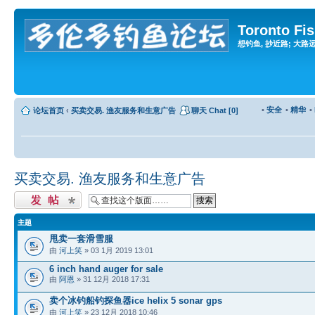
Toronto Fi
想钓鱼, 抄近路; 大路远, 
•
安全
•
精华
•
论坛首页
‹
买卖交易. 渔友服务和生意广告
聊天 Chat [0]
买卖交易. 渔友服务和生意广告
发表主题
主题
甩卖一套滑雪服
由
河上笑
» 03 1月 2019 13:01
6 inch hand auger for sale
由
阿恩
» 31 12月 2018 17:31
卖个冰钓船钓探鱼器ice helix 5 sonar gps
由
河上笑
» 23 12月 2018 10:46