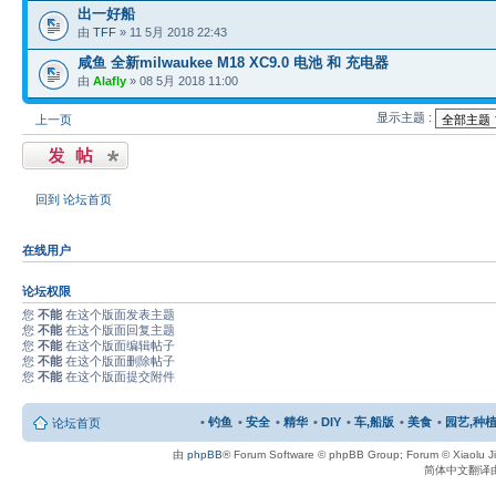
出一好船
由
TFF
» 11 5月 2018 22:43
咸鱼 全新milwaukee M18 XC9.0 电池 和 充电器
由
Alafly
» 08 5月 2018 11:00
显示主题 :
上一页
发表主题
回到 论坛首页
在线用户
论坛权限
您
不能
在这个版面发表主题
您
不能
在这个版面回复主题
您
不能
在这个版面编辑帖子
您
不能
在这个版面删除帖子
您
不能
在这个版面提交附件
•
钓鱼
•
安全
•
精华
•
DIY
•
车,船版
•
美食
•
园艺,种植
论坛首页
由
phpBB
® Forum Software © phpBB Group; Forum © Xiaolu 
简体中文翻译