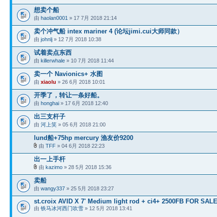
想卖个船
由
haolan0001
» 17 7月 2018 21:14
卖个冲气船 intex mariner 4 (论坛jimi.cui大师同款）
由
johnlj
» 12 7月 2018 10:38
试着卖点东西
由
killerwhale
» 10 7月 2018 11:44
卖一个 Navionics+ 水图
由
xiaolu
» 26 6月 2018 10:01
开季了，转让一条好船。
由
honghai
» 17 6月 2018 12:40
出三支杆子
由
河上笑
» 05 6月 2018 21:00
lund船+75hp mercury 渔友价9200
由
TFF
» 04 6月 2018 22:23
出一上手杆
由
kazimo
» 28 5月 2018 15:36
卖船
由
wangy337
» 25 5月 2018 23:27
st.croix AVID X 7' Medium light rod + ci4+ 2500FB FOR SAL
由
铁马冰河西门吹雪
» 12 5月 2018 13:41