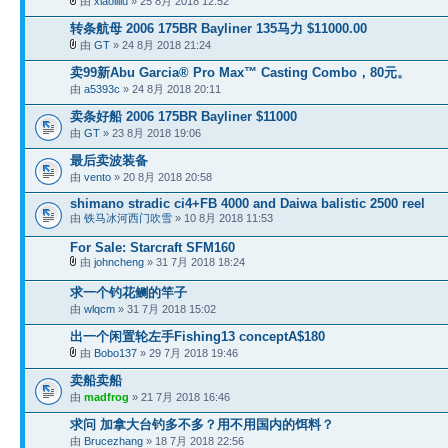
由
xiaoliliu
» 25 8月 2018 12:52
转条航母 2006 175BR Bayliner 135马力 $11000.00
由
GT
» 24 8月 2018 21:24
卖99新Abu Garcia® Pro Max™ Casting Combo，80元。
由
a5393c
» 24 8月 2018 20:11
卖条好船 2006 175BR Bayliner $11000
由
GT
» 23 8月 2018 19:06
最后卖波装备
由
vento
» 20 8月 2018 20:58
shimano stradic ci4+FB 4000 and Daiwa balistic 2500 reel
由
铁马冰河西门吹雪
» 10 8月 2018 11:53
For Sale: Starcraft SFM160
由
johncheng
» 31 7月 2018 18:24
求一个钓花鲗的竿子
由
wlqcm
» 31 7月 2018 15:02
出一个闲置轮左手Fishing13 conceptA$180
由
Bobo137
» 29 7月 2018 19:46
卖船卖船
由
madfrog
» 21 7月 2018 16:46
求问 加拿大台钓多不多？用不用国内的饵料？
由
Brucezhang
» 18 7月 2018 22:56